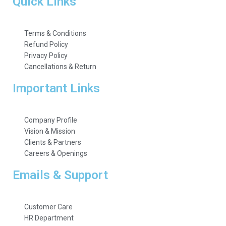
Quick Links
Terms & Conditions
Refund Policy
Privacy Policy
Cancellations & Return
Important Links
Company Profile
Vision & Mission
Clients & Partners
Careers & Openings
Emails & Support
Customer Care
HR Department