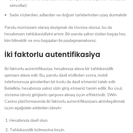
simvollar)
Sadə sözlərdən, adlardan və doğum tarixlərindən uzaq durmalıdır
Parolu müntəzəm olaraq dəyişmək də tövsiyə olunur, bu da
hesabınızın təhlükəsizliyini artırır. Bir parola yalnız sizdən başqa heç
kim bilməldir və onu başqaları ilə paylaşmamalısınız.
İki faktorlu autentifikasiya
İki faktorlu autentifikasiya, hesabınıza əlavə bir təhlükəsizlik
qatmanı əlavə edir. Bu, parolu daxil etdikdən sonra, mobil
telefonunuza göndərilən bir kodu da daxil etmənizi tələb edir.
Beləliklə, hesabınıza yalnız sizin giriş etməniz təmin edilir. Bu üsul,
sistemə izinsiz girişlərin qarşısını almaq üçün effektivdir. 1Win
Casino platformasında iki faktorlu autentifikasiyanı aktivləşdirmək
üçün aşağıdakı addımları izləyin:
Hesabınıza daxil olun.
Təhlükəsizlik bölməsinə keçin.