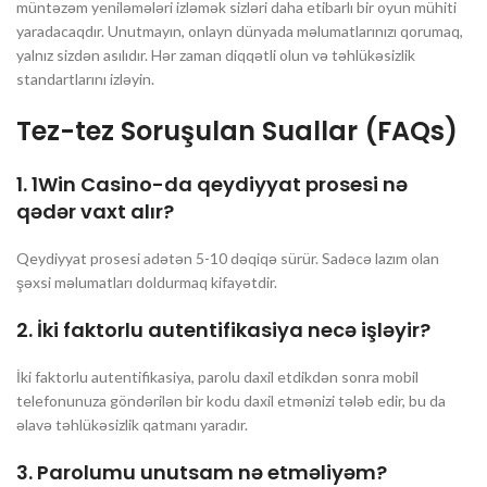
müntəzəm yeniləmələri izləmək sizləri daha etibarlı bir oyun mühiti
yaradacaqdır. Unutmayın, onlayn dünyada məlumatlarınızı qorumaq,
yalnız sizdən asılıdır. Hər zaman diqqətli olun və təhlükəsizlik
standartlarını izləyin.
Tez-tez Soruşulan Suallar (FAQs)
1. 1Win Casino-da qeydiyyat prosesi nə
qədər vaxt alır?
Qeydiyyat prosesi adətən 5-10 dəqiqə sürür. Sadəcə lazım olan
şəxsi məlumatları doldurmaq kifayətdir.
2. İki faktorlu autentifikasiya necə işləyir?
İki faktorlu autentifikasiya, parolu daxil etdikdən sonra mobil
telefonunuza göndərilən bir kodu daxil etmənizi tələb edir, bu da
əlavə təhlükəsizlik qatmanı yaradır.
3. Parolumu unutsam nə etməliyəm?