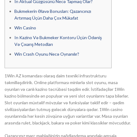
In Aktual Güzgüsünü Necə Tapmaq Olar?
Bukmekerin Əlavə Bonusları: Qazancınızı
Artırmaq Üçün Daha Çox Mükafat
Win Casino
In Kazino Və Bukmeker Kontoru Üçün Ödəniş
Və Çıxarış Metodları
Win Crash Oyunu Necə Oynanılır?
1Win AZ komandası olaraq daim texniki infrastrukturu
təkmilləşdiririk. Online platforması minlərlə slot oyunu, masa
oyunları və canlı kazino təcrübəsi təqdim edir. İstifadəçilər 1Win
kazino bölməsində ən populyar və yeni slot oyunlarını tapa bilərlər.
Slot oyunları müxtəlif mövzular və funksiyalar təklif edir – qədim
sivilizasiyalardan tutmuş gələcək dünyalara qədər. 1Win casino
oyunlarında hər kəsin zövqünə uyğun variantlar var. Masa oyunları
arasında rulet, blackjack, bakara və poker kimi klassiklər mövcuddur.
Qazancınız mərc məbləğinizin nağdlaşdırma anındakı əmsala