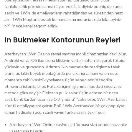
təhlükəsizlik protokollarına riayət edir. İstədiyiniz ödəniş üsulunu
seçin və 1Win-də əməliyyatların rahatlığından və sürətindən həzz
alın. 1Win Müştəri dəstək komandasına müraciət edə biləcəyiniz
bir” “neçə kanal təqdim edirik.
In Bukmeker Kontorunun Rəyləri
Azərbaycan 1Win Casino rəsmi saytına mobil cihazınızdan daxil olun,
Android və ya iOS ikonasına klikləyin və təlimatları izləyərək tətbiqi
yükləyin və quraşdırın. Adətən ilkin mərhələdə təsdiqləmə tələb
olunmur, lakin böyük məbləğlərdə pul çıxarışı zamanı və en este
momento təhlükəsizlik yoxlaması üçün sənədlərinizi təqdim
etməyiniz istənilə bilər. Pul çıxarışının işlənmə müddəti seçdiyiniz
metoda görə dəyişir. Elektron pul kisələri üçün adətən bir neçə
saat, bank kartları üçün isə 1-3 iş günü” “çəkə bilər, 1Win Azerbaijan
sürətli əməliyyatlara çalışır. Bəli, 1Win Azerbaycan bir çox populyar
idman hadisələri üçün canlı yayım funksiyasını təklif edir.
Azərbaycan 1Win Online casino platforması sizə unudulmaz anlar
yaşatmağa hazırdır.