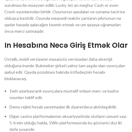
vurulması ilə müəyyən edilir. Lucky Jet ən məşhur Cash or even
Crash oyunlarından biridir. Oyununun qaydaları və oynama tərzi isə
olduqca bəsitdir. Oyunda məqsədi reaktiv çantanın pilotunun nə
qədər havada qalacağını təxmin etmək və um qəzaya uğramadan
öncə mərci satmaqdır.
In Hesabına Necə Giriş Etmək Olar
Üstəlik, mobil versiyanın masaüstü versiyadan daha əlverişli
olduğuna inanılır. Bukmeker şirkəti yalnız tam yaşda olan oyunçuları
qəbul edir. Qayda pozulması halında istifadəçinin hesabı
bloklanacaq.
1win azərbaycanlı oyunçulara müxtəlif onlayn mərc və kazino
oyunları təklif edir.
Demo rejimi hesab yaratmadan ilk ziyarətdəcə aktivləşdirilir.
Digər casino platformalarının əksəriyyətində slotların ümumi sayı
5-6 min olduğu halda, 1Win platformasında bu göstərici düz iki
dəfə yuxarıdır.