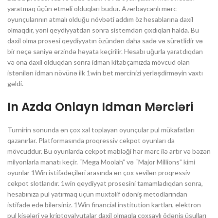
yaratmaq üçün etməli olduqları budur. Azərbaycanlı mərc
oyunçularının atmalı olduğu növbəti addım öz hesablarına daxil
olmaqdır, yəni qeydiyyatdan sonra sistemdən çıxdıqları halda. Bu
daxil olma prosesi qeydiyyatın özündən daha sadə və sürətlidir və
bir neçə saniyə ərzində həyata keçirilir. Hesabı uğurla yaratdıqdan
və ona daxil olduqdan sonra idman kitabçamızda mövcud olan
istənilən idman növünə ilk 1win bet mərcinizi yerləşdirməyin vaxtı
gəldi.
In Azda Onlayn Idman Mərcləri
Turnirin sonunda ən çox xal toplayan oyunçular pul mükafatları
qazanırlar. Platformasında proqressiv cekpot oyunları da
mövcuddur. Bu oyunlarda cekpot məbləği hər mərc ilə artır və bəzən
milyonlarla manatı keçir. “Mega Moolah” və “Major Millions” kimi
oyunlar 1Win istifadəçiləri arasında ən çox sevilən proqressiv
cekpot slotlarıdır. 1win qeydiyyat prosesini tamamladıqdan sonra,
hesabınıza pul yatırmaq üçün müxtəlif ödəniş metodlarından
istifadə edə bilərsiniz. 1Win financial institution kartları, elektron
pul kisələri və kriptovalyutalar daxil olmaqla çoxsaylı ödəniş üsulları