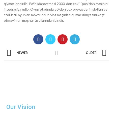
qiymətləndirilir. 1Win idarəetməsi 2000-dən çox” “position maşınını
inteqrasiya edib. Oyun otağında 50-dən çox provayderin slotları və
stolüstü oyunları mövcuddur. Slot maşınları qumar dünyasını kəşf
etməyin ən məşhur üsullarından biridir.
NEWER
OLDER
Our Vision