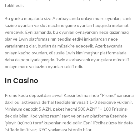
təklif edir.
Bu günkü məqalədə sizə Azərbaycanda onlayn mərc oyunları, canlı
kazino oyunları və slot machine game oyunları haqqında məlumat
verəcəyik. Eyni zamanda, bu oyunları oynayarkən necə qazanmaq
olar və 1win platformasının təqdim etdiyi imkanlardan necə
yararlanmaq olar, bunları da müzakirə edəcəyik. Azərbaycanda
onlayn kazino oyunları, xüsusilə 1win kimi məşhur platformalarla
daha da populyarlaşmışdır. 1win azərbaycanlı oyunçulara müxtəlif
onlayn mərc və kazino oyunları təklif edir.
In Casino
Promo kodu depozitdən əvvəl Kassir bölməsində “Promo” xanasına
daxil ou; aktivasiya dərhal təsdiqlənir vəsait 1–3 dəqiqəyə yüklənir.
Minimum depozit 5 AZN, paket həcmi 500 AZN” “+ 100 Frispins-
dək ola bilər. Kod yalnız resmi sayt və onlayn platforma üzərində
işləyir, üçüncü tərəf kuponları rədd edilir. Eyni IP/cihaz üzrə bir dəfə
istifadə limiti var; KYC yoxlaması istənilə bilər.