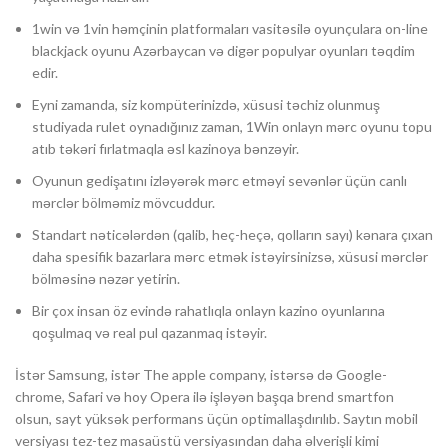
1win və 1vin həmçinin platformaları vasitəsilə oyunçulara on-line
blackjack oyunu Azərbaycan və digər populyar oyunları təqdim
edir.
Eyni zamanda, siz kompüterinizdə, xüsusi təchiz olunmuş
studiyada rulet oynadığınız zaman, 1Win onlayn mərc oyunu topu
atıb təkəri fırlatmaqla əsl kazinoya bənzəyir.
Oyunun gedişatını izləyərək mərc etməyi sevənlər üçün canlı
mərclər bölməmiz mövcuddur.
Standart nəticələrdən (qalib, heç-heçə, qolların sayı) kənara çıxan
daha spesifik bazarlara mərc etmək istəyirsinizsə, xüsusi mərclər
bölməsinə nəzər yetirin.
Bir çox insan öz evində rahatlıqla onlayn kazino oyunlarına
qoşulmaq və real pul qazanmaq istəyir.
İstər Samsung, istər The apple company, istərsə də Google-
chrome, Safari və hoy Opera ilə işləyən başqa brend smartfon
olsun, sayt yüksək performans üçün optimallaşdırılıb. Saytın mobil
versiyası tez-tez masaüstü versiyasından daha əlverişli kimi