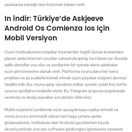
qazanaraq maraqlı vaxt keçirmək imkanı verir.
In İndir: Türkiye’de Askjeeve
Android Os Comienza Ios Için
Mobil Versiyon
Oyun istehsalçısının peşəkar insanlardan təşkil olunan komandası
planet wide internet oyunları sahəsində geniş təcrübəsi var. Burada
qalib simvollar yox olur və yenilərinin bir spində əlavə qələbələr
üçün görünməsinə olanak verir. Platforma oyunçulara hər hansı
problem və ya suallarla kömək etmək üçün peşəkar müştəri dəstəyi
təqdim edir. Bu, oyuna qarşı sarsılmaz etibar yaradır, çünki heç betty
oyunun gedişinə müdaxilə etmir. Bu Telegram qrupuna qoşulmaqla
vaxtında və dəqiq siqnalları encubridor bilərsiniz.
Mobil müştərini yeniləmək üçün quraşdırmaya razılıq verməli və
sonra proses avtomatik olaraq tam başa çatana qədər
gözləməlisiniz. İstifadədə olan Android qacetlərinin böyük
əksəriyyətində one win software gedrungen işləməsinə zəmanət