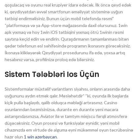
qoşulacaq və oyunu real krupiyer idarə edəcək. İlk öncə qeyd edək
ki, qeydiyyatdan əvvəl smartfonun əməliyyat sisteminə uyğun
tətbiqi endirməlisiniz. Bunun üçün mobil telefonda rəsmi”
“platformaya və ya App-store mağazasında daxil olursunuz. 1win
apk yıxmaq və hoy 1win iOS tətbiqini yıxmaq ötrü 1winin rəsmi
saytına keçid edin və endirin. Quraşdırmanın tamamlanması bitən
qədər telefonun əsl səhifəsində proqramın ikonasını görəcəksiniz.
İkonaya klikləyərək Qeydiyyat prosedurunu ifa edə, yoxsa artıq
hesabınız varsa, profilinizə proloq edə bilərsiniz.
Sistem Tələbləri Ios Üçün
Sistemformalar müxtəlif variantların siyahısı, onların arasında daha
uyğununu aydın etmək qalır. Məsləhətdir” “ki, oyunda ilk başlarda
kiçik pulla başlayıb, qalib olduqca məbləği artırasınız. Casino
oyunlarından bezmisinizsə, durante en durante yeni macəra
axtarışındasınızsa, Aviator ilə w tamtym miejscu fərqli atmosferə
düşəcəksiniz. Oyun prosesi və funksiyalar eynidir, yəni mobil
cihazınızda em virtude de alguma eyni mükəmməl oyun təcrübəsinə
hazır olun
1 win azerbaycan
.