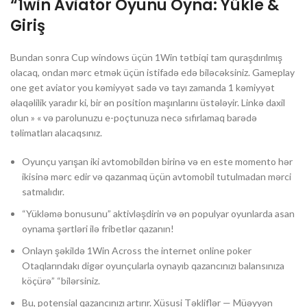
“1win Aviator Oyunu Oyna: Yükle &
Giriş
Bundan sonra Cup windows üçün 1Win tətbiqi tam quraşdırılmış
olacaq, ondan mərc etmək üçün istifadə edə biləcəksiniz. Gameplay
one get aviator you kəmiyyət sadə və tayı zamanda 1 kəmiyyət
əlaqəlilik yaradır ki, bir ən position maşınlarını üstələyir. Linkə daxil
olun » « və parolunuzu e-poçtunuza necə sıfırlamaq barədə
təlimatları alacaqsınız.
Oyunçu yarışan iki avtomobildən birinə və en este momento hər
ikisinə mərc edir və qazanmaq üçün avtomobil tutulmadan mərci
satmalıdır.
“Yükləmə bonusunu” aktivləşdirin və ən populyar oyunlarda asan
oynama şərtləri ilə fribetlər qazanın!
Onlayn şəkildə 1Win Across the internet online poker
Otaqlarındakı digər oyunçularla oynayıb qazancınızı balansınıza
köçürə” “bilərsiniz.
Bu, potensial qazancınızı artırır. Xüsusi Təkliflər — Müəyyən