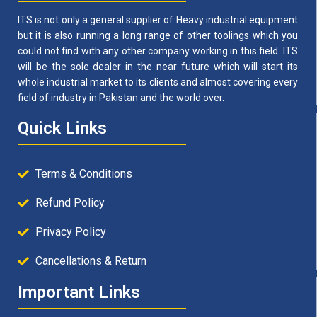
ITS is not only a general supplier of Heavy industrial equipment
but it is also running a long range of other toolings which you
could not find with any other company working in this field. ITS
will be the sole dealer in the near future which will start its
whole industrial market to its clients and almost covering every
field of industry in Pakistan and the world over.
Quick Links
Terms & Conditions
Refund Policy
Privacy Policy
Cancellations & Return
Important Links