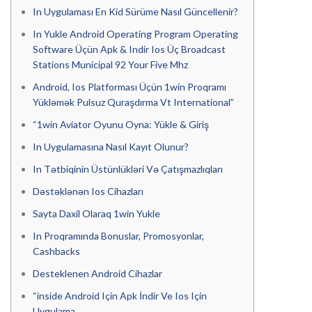
In Uygulaması En Kid Sürüme Nasıl Güncellenir?
In Yukle Android Operating Program Operating
Software Üçün Apk & Indir Ios Üç Broadcast
Stations Municipal 92 Your Five Mhz
Android, Ios Platforması Üçün 1win Proqramı
Yükləmək Pulsuz Quraşdırma Vt International”
“1win Aviator Oyunu Oyna: Yükle & Giriş
In Uygulamasına Nasıl Kayıt Olunur?
In Tətbiqinin Üstünlükləri Və Çatışmazlıqları
Dəstəklənən Ios Cihazları
Sayta Daxil Olaraq 1win Yukle
In Proqramında Bonuslar, Promosyonlar,
Cashbacks
Desteklenen Android Cihazlar
“inside Android Için Apk İndir Ve Ios Için
Uygulama