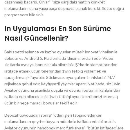
qazanmağı bacarıb. Onlar” “sizə qarşıdakı matçın konkret
məlumatlarını daha yaxşı başa düşməyə olanak borc ki, flutto doğru
proqnoz verə biləsiniz.
In Uygulaması En Son Sürüme
Nasıl Güncellenir?
Bahis xətti əyləncə və kazino oyunları müasir innovativ həllər ilə
doludur və Android 5. Platformada idman mərcləri edə, Video
slotlarda oynaya, bonuslar ala bilərsiniz. Şirkətin xidmətlərindən
istifadə etmək üçün telefondan 1win tətbiq yükləmək və
quraşdırmaq kifayətdir. Stickmans oyunçuların bahislərini 24/7
rejimində qəbul edir, keyfiyyətli yayımlar aparır. Nəticədə, siz 1win
Aviator oyununa asanlıqla qoşula və oyunun bütün imkanlarından
istifadə edə biləcəksiniz. 1win tətbiqi oyun təcrübənizi artırmaq
üçün bir neçə maraqlı bonuslar təklif edir.
Depozit qoyduqdan sonra” “ödənişləri tapşırıq edərkən
məlumatlarınızı qeyri-müəyyən müddətə istifadə edə bilərsiniz.
Aviator oyununun handbook mərc funksiyası” “bütün istifadəçilərə