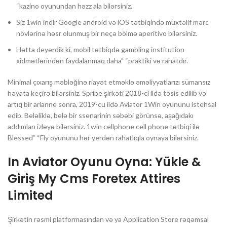
“kazino oyunundan həzz ala bilərsiniz.
Siz 1win indir Google android və iOS tətbiqində müxtəlif mərc
növlərinə həsr olunmuş bir neçə bölmə aperitivo bilərsiniz.
Hətta deyərdik ki, mobil tətbiqdə gambling institution
xidmətlərindən faydalanmaq daha” “praktiki və rahatdır.
Minimal çıxarış məbləğinə riayət etməklə əməliyyatlarızı sümansız
həyata keçirə bilərsiniz. Spribe şirkəti 2018-ci ildə təsis edilib və
artıq bir arianne sonra, 2019-cu ildə Aviator 1Win oyununu istehsal
edib. Beləliklə, belə bir ssenarinin səbəbi görünsə, aşağıdakı
addımları izləyə bilərsiniz. 1win cellphone cell phone tətbiqi ilə
Blessed” “Fly oyununu hər yerdən rahatlıqla oynaya bilərsiniz.
In Aviator Oyunu Oyna: Yükle &
Giriş My Cms Foretex Attires
Limited
Şirkətin rəsmi platformasından və ya Application Store rəqəmsal