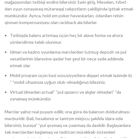
mağazasından tətbiqi endirə bilərsiniz 1win giriş. Məsələn, tvbet-
dən oyun oynayaraq mütərəqqi cekpotların çəkilişində iştirak etmək
mümkündür. Ayrıca, hold em poker həvəskarları, ödənilən relsin
qismən kompensasiyası olan rackback ala bilərlər.
Tətbiqdə balans artırmaq üçün heç bir əlavə forma və ahora
yönləndirmə tələb olunmur.
İdman və kazino oyunlarına mərclərdən tutmuş depozit və pul
vəsaitlərinin idarəsinə qədər hər şeyi bir neçə sadə addımda
etmək olar.
Mobil proqram üçün bəzi xüsusiyyətlərə diqqət etmək lazımdır ki,
” “mobil cihazınıza uyğun olub-olmadığınızı biləsiniz.
Virtual idmanları actual” “pul qazancı və alışlar olmadan” “da
oynamaq mümkündür.
Mərclər yalnız real puyazo edilir, ona görə də balansın doldurulması
məcburidir. Bəli, hesabınızı w tamtym miejscu şəkildə idarə edə
bilərsiniz, buraya” “pul qoymaq və çıxarmaq da daxildir. Başlayanlara
tək mərclərdən başlamaq və tədricən mürəkkəb sistemləri