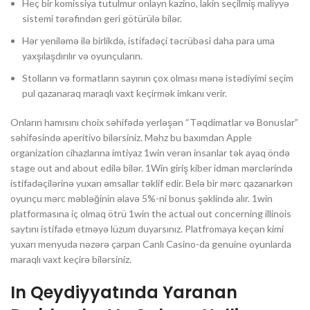
Heç bir komissiya tutulmur onlayn kazino, lakin seçilmiş maliyyə
sistemi tərəfindən geri götürülə bilər.
Hər yeniləmə ilə birlikdə, istifadəçi təcrübəsi daha para uma
yaxşılaşdırılır və oyunçuların.
Stolların və formatların sayının çox olması mənə istədiyimi seçim
pul qazanaraq maraqlı vaxt keçirmək imkanı verir.
Onların hamısını choix səhifədə yerləşən “Təqdimatlar və Bonuslar”
səhifəsində aperitivo bilərsiniz. Məhz bu baxımdan Apple
organization cihazlarına imtiyaz 1win verən insanlar tək ayaq öndə
stage out and about edilə bilər. 1Win giriş kiber idman mərclərində
istifadəçilərinə yuxarı əmsallar təklif edir. Belə bir mərc qazanarkən
oyunçu mərc məbləğinin əlavə 5%-ni bonus şəklində alır. 1win
platformasına iç olmaq ötrü 1win the actual out concerning illinois
saytını istifadə etməyə lüzum duyarsınız. Platfromaya keçən kimi
yuxarı menyuda nəzərə çarpan Canlı Casino-da genuine oyunlarda
maraqlı vaxt keçirə bilərsiniz.
In Qeydiyyatında Yaranan