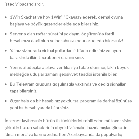
istədiyi bacarıqlardır.
1Win Skachat və hoy 1Win” “Скачать edərək, dərhal oyuna
başlaya və böyük qəzənclər əldə edə bilərsiniz.
Serverlə olan rəftar sürətini yoxlayın, öz şifrənizlə fərdi
hesabınıza daxil olun və hesabınıza pour artıq edə bilərsiniz!
Yalnız siz burada virtual pullardan istifadə edirsiniz və oyun
barəsində ilkin təcrübənizi qazanırsınız.
Yeni istifadəçilərə əlavə verifikasiya tələb olunmur, lakin böyük
məbləğdə uduşlar zamanı şəxsiyyət təsdiqi istənilə bilər.
Bu Telegram qrupuna qoşulmaqla vaxtında və dəqiq siqnalları
tapa bilərsiniz.
Əgər hələ də bir hesabınız yoxdursa, proqram ilə dərhal özünüzə
yeni bir hesab yarada bilərsiniz.
İnternet layihəsinin bütün üstünlüklərini təhlil edən mütəxəssislər
şirkətin bütün sahələrinin obyektiv icmalını hazırlamışlar. Şirkətin
idman mərci və kazino xidmətləri Azərbaycanda da populyarlıq