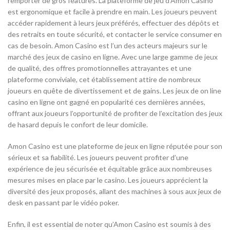
remporter de gros features. La plateforme de jeu d’Amon Casino
est ergonomique et facile à prendre en main. Les joueurs peuvent
accéder rapidement à leurs jeux préférés, effectuer des dépôts et
des retraits en toute sécurité, et contacter le service consumer en
cas de besoin. Amon Casino est l’un des acteurs majeurs sur le
marché des jeux de casino en ligne. Avec une large gamme de jeux
de qualité, des offres promotionnelles attrayantes et une
plateforme conviviale, cet établissement attire de nombreux
joueurs en quête de divertissement et de gains. Les jeux de on line
casino en ligne ont gagné en popularité ces dernières années,
offrant aux joueurs l’opportunité de profiter de l’excitation des jeux
de hasard depuis le confort de leur domicile.
Amon Casino est une plateforme de jeux en ligne réputée pour son
sérieux et sa fiabilité. Les joueurs peuvent profiter d’une
expérience de jeu sécurisée et équitable grâce aux nombreuses
mesures mises en place par le casino. Les joueurs apprécient la
diversité des jeux proposés, allant des machines à sous aux jeux de
desk en passant par le vidéo poker.
Enfin, il est essential de noter qu’Amon Casino est soumis à des