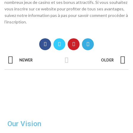
nombreux jeux de casino et ses bonus attractifs. Si vous souhaitez
vous inscrire sur ce website pour profiter de tous ses avantages,
suivez notre information pas à pas pour savoir comment procéder à
l’inscription.
NEWER
OLDER
Our Vision