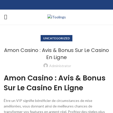
UNCATEGORIZED
Amon Casino : Avis & Bonus Sur Le Casino
En Ligne
Administrator
Amon Casino : Avis & Bonus
Sur Le Casino En Ligne
Être un VIP signifie bénéficier de circumstances de mise
améliorées, vous donnant ainsi de meilleures chances de
transformer vos features en argent réel. Profitez des règles plus