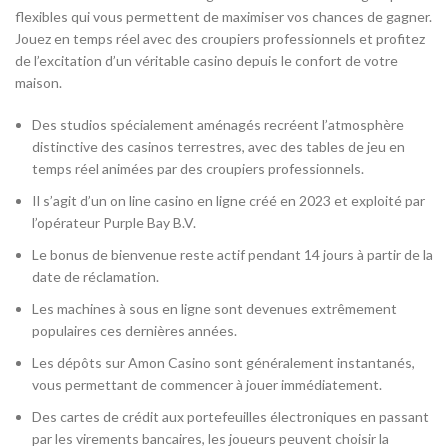
flexibles qui vous permettent de maximiser vos chances de gagner.
Jouez en temps réel avec des croupiers professionnels et profitez
de l’excitation d’un véritable casino depuis le confort de votre
maison.
Des studios spécialement aménagés recréent l’atmosphère
distinctive des casinos terrestres, avec des tables de jeu en
temps réel animées par des croupiers professionnels.
Il s’agit d’un on line casino en ligne créé en 2023 et exploité par
l’opérateur Purple Bay B.V.
Le bonus de bienvenue reste actif pendant 14 jours à partir de la
date de réclamation.
Les machines à sous en ligne sont devenues extrêmement
populaires ces dernières années.
Les dépôts sur Amon Casino sont généralement instantanés,
vous permettant de commencer à jouer immédiatement.
Des cartes de crédit aux portefeuilles électroniques en passant
par les virements bancaires, les joueurs peuvent choisir la