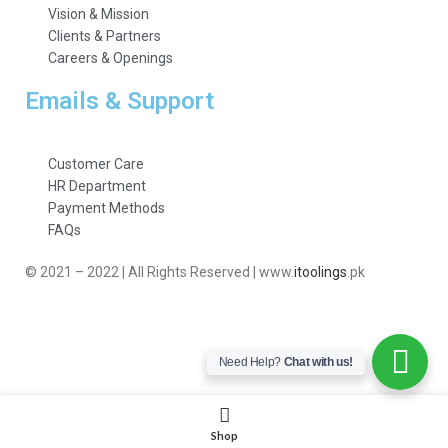
Vision & Mission
Clients & Partners
Careers & Openings
Emails & Support
Customer Care
HR Department
Payment Methods
FAQs
© 2021 – 2022 | All Rights Reserved | www.
itoolings
.pk
Need Help?
Chat with us!
Shop