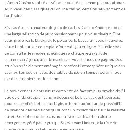
d’Amon Casino sont réservés au mode réel, comme partout ailleurs.
Au niveau des classiques du on line casino, certains jeux sortent de
l’ordinaire.
Si vous êtes un amateur de jeux de cartes, Casino Amon propose
une large sélection de jeux passionnants pour vous divertir. Que
vous préfériez le blackjack, le poker ou le baccarat, vous trouverez
votre bonheur sur cette plateforme de jeu en ligne. N’oubliez pas
de consulter les règles spécifiques à chaque jeu avant de
commencer à jouer, afin de maximiser vos chances de gagner. Des
studios spécialement aménagés recréent l’atmosphère unique des
casinos terrestres, avec des tables de jeu en temps réel animées
par des croupiers professionnels.
Le however est d’obtenir un complete de factors plus proche de 21
que celui du croupier, sans le dépasser. Le blackjack est apprécié
pour sa simplicité et sa stratégie, offrant aux joueurs la possibilité
de prendre des décisions qui auront un impact direct sur le résultat
du jeu. Goslot un on line casino en ligne captivant en pleine
émergence, géré par le groupe Starscream Limited, à la tête de
plusieurs autres plateformes de jeu en ligne.