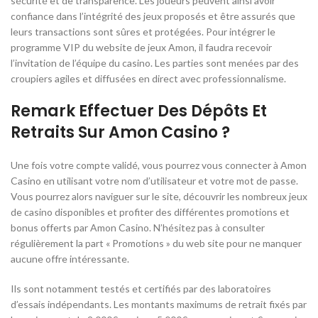
sécurité et de transparence. Les joueurs peuvent ainsi avoir
confiance dans l’intégrité des jeux proposés et être assurés que
leurs transactions sont sûres et protégées. Pour intégrer le
programme VIP du website de jeux Amon, il faudra recevoir
l’invitation de l’équipe du casino. Les parties sont menées par des
croupiers agiles et diffusées en direct avec professionnalisme.
Remark Effectuer Des Dépôts Et
Retraits Sur Amon Casino ?
Une fois votre compte validé, vous pourrez vous connecter à Amon
Casino en utilisant votre nom d’utilisateur et votre mot de passe.
Vous pourrez alors naviguer sur le site, découvrir les nombreux jeux
de casino disponibles et profiter des différentes promotions et
bonus offerts par Amon Casino. N’hésitez pas à consulter
régulièrement la part « Promotions » du web site pour ne manquer
aucune offre intéressante.
Ils sont notamment testés et certifiés par des laboratoires
d’essais indépendants. Les montants maximums de retrait fixés par