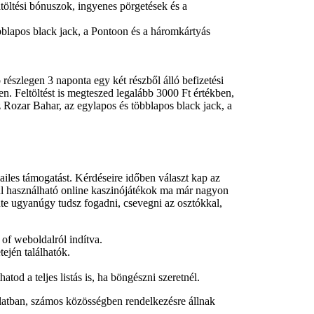
atöltési bónuszok, ingyenes pörgetések és a
öbblapos black jack, a Pontoon és a háromkártyás
 részlegen 3 naponta egy két részből álló befizetési
. Feltöltést is megteszed legalább 3000 Ft értékben,
z Rozar Bahar, az egylapos és többlapos black jack, a
ailes támogatást. Kérdéseire időben választ kap az
ül használható online kaszinójátékok ma már nagyon
te ugyanúgy tudsz fogadni, csevegni az osztókkal,
 of weboldalról indítva.
ején találhatók.
tod a teljes listás is, ha böngészni szeretnél.
olatban, számos közösségben rendelkezésre állnak