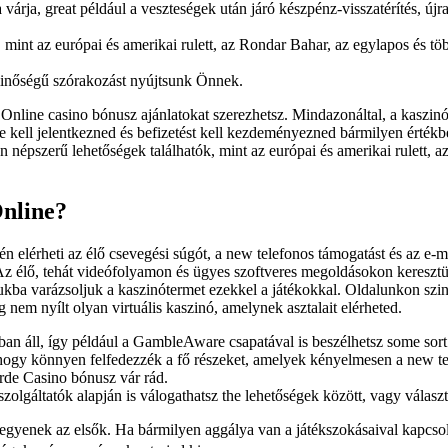
rja, great például a veszteségek után járó készpénz-visszatérítés, újr
, mint az európai és amerikai rulett, az Rondar Bahar, az egylapos és t
sminőségű szórakozást nyújtsunk Önnek.
 Online casino bónusz ajánlatokat szerezhetsz. Mindazonáltal, a kaszinó
kell jelentkezned és befizetést kell kezdeményezned bármilyen értékben
n népszerű lehetőségek találhatók, mint az európai és amerikai rulett, a
nline?
 elérheti az élő csevegési súgót, a new telefonos támogatást és az e-m
Az élő, tehát videófolyamon és ügyes szoftveres megoldásokon kereszt
ukba varázsoljuk a kaszinótermet ezekkel a játékokkal. Oldalunkon szin
 nem nyílt olyan virtuális kaszinó, amelynek asztalait elérheted.
ban áll, így például a GambleAware csapatával is beszélhetsz some sort
 hogy könnyen felfedezzék a fő részeket, amelyek kényelmesen a new tet
erde Casino bónusz vár rád.
lgáltatók alapján is válogathatsz the lehetőségek között, vagy választha
legyenek az elsők. Ha bármilyen aggálya van a játékszokásaival kapcs