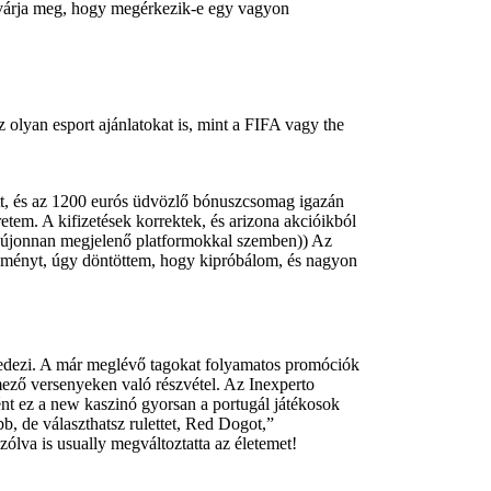
és várja meg, hogy megérkezik-e egy vagyon
 olyan esport ajánlatokat is, mint a FIFA vagy the
watt, és az 1200 eurós üdvözlő bónuszcsomag igazán
tem. A kifizetések korrektek, és arizona akcióikból
na újonnan megjelenő platformokkal szemben)) Az
leményt, úgy döntöttem, hogy kipróbálom, és nagyon
 fedezi. A már meglévő tagokat folyamatos promóciók
lmező versenyeken való részvétel. Az Inexperto
nt ez a new kaszinó gyorsan a portugál játékosok
b, de választhatsz rulettet, Red Dogot,”
ólva is usually megváltoztatta az életemet!