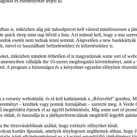
ágokra és eseményekre terjed ki.
n is, miközben alig pár másodpercet kell várnod mindösszesen a játéko
nte quick sleep mint nap bővül a lista. Azt tudnod kell, hogy a mai sze
ondok esetén nem tudnak tenni semmit. Alapvetően a new bankkártyák é
uk, mivel ez használható befizetésekhez és kifizetésekhez is.
ételeket, miközben mindent érthetően el is magyaráznak some sort of we
 amennyiben vállalják the 10-szeres megforgatási követelményt, amit a 
enned. A program a biztonságot és a kényelmet egyaránt előnyben részesít
k a verseny weboldalát, és rá kell kattintaniuk a „Részvétel” gombra.
bb nyereményt – kreditek vagy pontok formájában – szerezte meg. A Verde
 megtérülést érjenek el az ügyfél befektetésén. Míg some sort of promóc
 oldalt, és használja ki a játékpreferenciáinak megfelelő legjobb ajánla
he törzsvásárlóknak azáltal, hogy exkluzív előnyöket kínál.
lyan kortárs típusúak, amelyek ténylegesen segíthetnek abban, hogy éss
tás iránti elkötelezettséggel ez a kaszinó egyedülálló játékélményt kín