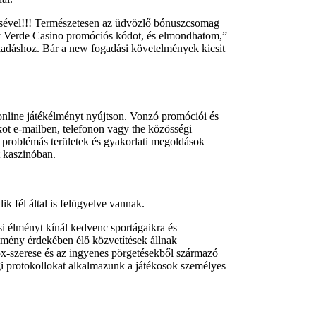
ésével!!! Természetesen az üdvözlő bónuszcsomag
ány Verde Casino promóciós kódot, és elmondhatom,”
adáshoz. Bár a new fogadási követelmények kicsit
 online játékélményt nyújtson. Vonzó promóciói és
kot e-mailben, telefonon vagy the közösségi
i problémás területek és gyakorlati megoldások
t kaszinóban.
 fél által is felügyelve vannak.
i élményt kínál kedvenc sportágaikra és
mény érdekében élő közvetítések állnak
5x-szerese és az ingyenes pörgetésekből származó
 protokollokat alkalmazunk a játékosok személyes