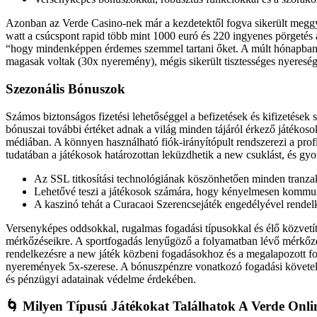
Azonban az Verde Casino-nek már a kezdetektől fogva sikerült meggy
watt a csúcspont rapid több mint 1000 euró és 220 ingyenes pörgetés
“hogy mindenképpen érdemes szemmel tartani őket. A múlt hónapban 
magasak voltak (30x nyeremény), mégis sikerült tisztességes nyeresé
Szezonális Bónuszok
Számos biztonságos fizetési lehetőséggel a befizetések és kifizetések
bónuszai további értéket adnak a világ minden tájáról érkező játékoso
médiában. A könnyen használható fiók-irányítópult rendszerezi a profi
tudatában a játékosok határozottan leküzdhetik a new csuklást, és gyo
Az SSL titkosítási technológiának köszönhetően minden tranzak
Lehetővé teszi a játékosok számára, hogy kényelmesen kommunik
A kaszinó tehát a Curacaoi Szerencsejáték engedélyével rendelk
Versenyképes oddsokkal, rugalmas fogadási típusokkal és élő közvetí
mérkőzéseikre. A sportfogadás lenyűgöző a folyamatban lévő mérkőzé
rendelkezésre a new játék közbeni fogadásokhoz és a megalapozott fo
nyeremények 5x-szerese. A bónuszpénzre vonatkozó fogadási követel
és pénzügyi adatainak védelme érdekében.
🌀 Milyen Típusú Játékokat Találhatok A Verde Onl