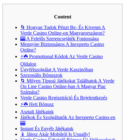
Content
🌀 Hogyan Tudok Pénzt Be- És Kivenni A
Verde Casino Online-on Magyarországon?
🎰 A Felelős Szerencsejáték Fontossága
Mennyire Biztonságos A Inexperto Casino
Online?
⚡️☘️ Promotional Kódok Az Verde Casino
Oldalon
Ügyfélszolgálat A Verde Kaszinóban
Szezonális Bónuszok
🌀 Milyen Típusú Játékokat Találhatok A Verde
On Line Casino Online-ban A Magyar Piac
Számára?
Verde Casino Regisztráció És Bejelentkezés
⚡️☘️ Heti Bónusz
Asztali Játékaink
Játékok És Szolgáltatók Az Inexperto Casino-en
🎰
Instant És Egyéb Játékaink
📱 Játssz Akár Mobilról Is Usually!
Verde Casino Üdvözlő Bónusz Új Játékosoknak