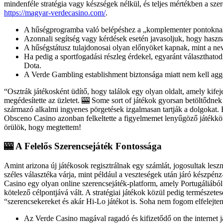
mindenféle stratégia vagy készségek nélkül, és teljes mértékben a sz
https://magyar-verdecasino.com/
.
A hűségprogramba való belépéshez a „komplementer pontoknak”
Azonnali segítség vagy kérdések esetén javasoljuk, hogy használ
A hűségstátusz tulajdonosai olyan előnyöket kapnak, mint a new
Ha pedig a sportfogadási részleg érdekel, egyaránt választhatod
Dota.
A Verde Gambling establishment biztonsága miatt nem kell ag
“Osztrák játékosként üdítő, hogy találok egy olyan oldalt, amely kif
megédesítette az üzletet. 🎰 Some sort of játékok gyorsan betöltődne
származó alkalmi ingyenes pörgetések izgalmasan tartják a dolgokat.
Obsceno Casino azonban felkeltette a figyelmemet lenyűgöző játékkön
örülök, hogy megtettem!
🎰 A Felelős Szerencsejáték Fontossága
Amint arizona új játékosok regisztrálnak egy számlát, jogosultak le
széles választéka várja, mint például a veszteségek után járó készpénz
Casino egy olyan online szerencsejáték-platform, amely Portugáliábó
kötelező célpontjává vált. A stratégiai játékok közül pedig természete
“szerencsekereket és akár Hi-Lo játékot is. Soha nem fogom elfelejten
Az Verde Casino magával ragadó és kifizetődő on the internet 