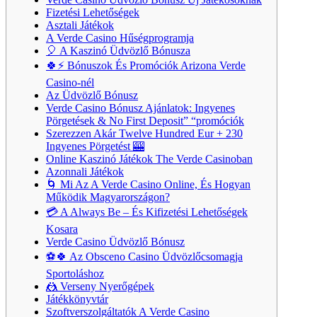
Fizetési Lehetőségek
Asztali Játékok
A Verde Casino Hűségprogramja
🎈 A Kaszinó Üdvözlő Bónusza
🍀⚡️ Bónuszok És Promóciók Arizona Verde
Casino-nél
Az Üdvözlő Bónusz
Verde Casino Bónusz Ajánlatok: Ingyenes
Pörgetések & No First Deposit” “promóciók
Szerezzen Akár Twelve Hundred Eur + 230
Ingyenes Pörgetést 🎰
Online Kaszinó Játékok The Verde Casinoban
Azonnali Játékok
🌀 Mi Az A Verde Casino Online, És Hogyan
Működik Magyarországon?
💳 A Always Be – És Kifizetési Lehetőségek
Kosara
Verde Casino Üdvözlő Bónusz
⚽️🍀 Az Obsceno Casino Üdvözlőcsomagja
Sportoláshoz
🤼 Verseny Nyerőgépek
Játékkönyvtár
Szoftverszolgáltatók A Verde Casino